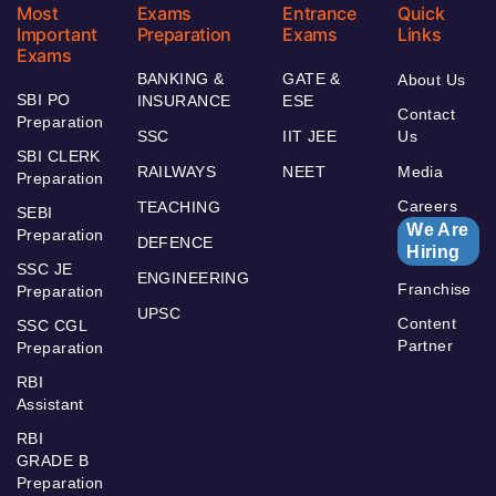
Most
Exams
Entrance
Quick
Important
Preparation
Exams
Links
Exams
BANKING &
GATE &
About Us
SBI PO
INSURANCE
ESE
Contact
Preparation
SSC
IIT JEE
Us
SBI CLERK
RAILWAYS
NEET
Media
Preparation
Careers
TEACHING
SEBI
We Are
Preparation
DEFENCE
Hiring
SSC JE
ENGINEERING
Franchise
Preparation
UPSC
Content
SSC CGL
Partner
Preparation
RBI
Assistant
RBI
GRADE B
Preparation