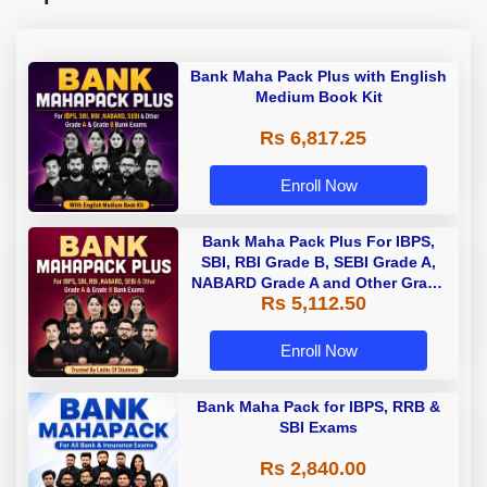
Bank Maha Pack Plus with English
Medium Book Kit
Rs 6,817.25
Enroll Now
Bank Maha Pack Plus For IBPS,
SBI, RBI Grade B, SEBI Grade A,
NABARD Grade A and Other Grade
Rs 5,112.50
A & Grade B Bank Exams
Enroll Now
Bank Maha Pack for IBPS, RRB &
SBI Exams
Rs 2,840.00