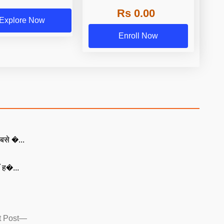
Rs 0.00
Explore Now
Enroll Now
बसे �...
ँ ह�...
Next
 Post