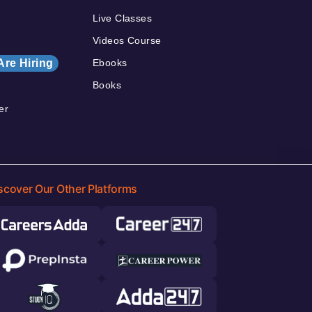
Live Classes
Videos Course
Are Hiring
Ebooks
Books
er
scover Our Other Platforms