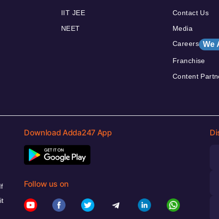
IIT JEE
Contact Us
NEET
Media
Careers
We 
Franchise
Content Partn
Download Adda247 App
Di
Follow us on
f
it