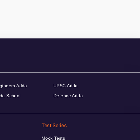
gineers Adda
UPSC Adda
da School
Defence Adda
Test Series
Mock Tests