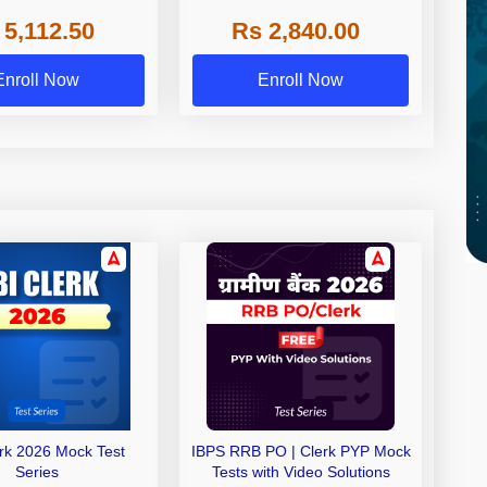
 NABARD Grade A and
 5,112.50
Rs 2,840.00
de A & Grade B Bank
Exams
Enroll Now
Enroll Now
erk 2026 Mock Test
IBPS RRB PO | Clerk PYP Mock
Series
Tests with Video Solutions