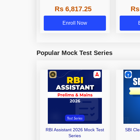
Grade A,
Rs 6,817.25
Rs
Other Gra
Enroll Now
Popular Mock Test Series
RBI Assistant 2026 Mock Test
SBI Cl
Series