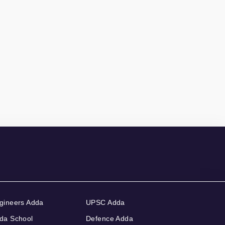
gineers Adda
UPSC Adda
da School
Defence Adda