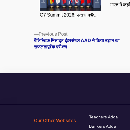
भारत में कहा
G7 Summit 2026: फ्रांस म�...
Posts
Previous
Previous Post
post:
बैलिस्टिक मिसाइल इंटरसेप्टर AAD ने किया उड़ान का
navigation
सफलतापूर्वक परीक्षण
Teachers Adda
Our Other Websites
Bankers Adda