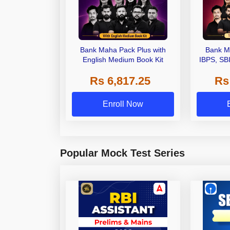
Bank Maha Pack Plus with
Bank M
English Medium Book Kit
IBPS, SB
Grade A,
Rs 6,817.25
Rs
Other Gra
Enroll Now
Popular Mock Test Series