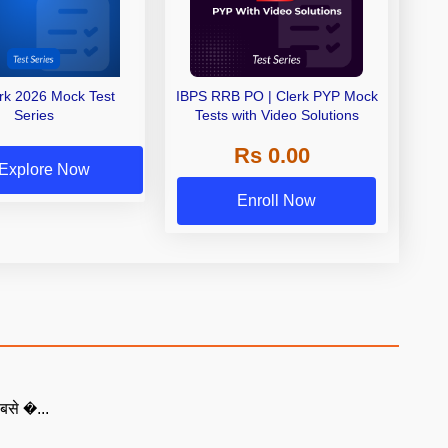
erk 2026 Mock Test
IBPS RRB PO | Clerk PYP Mock
Series
Tests with Video Solutions
Rs 0.00
Explore Now
Enroll Now
बसे �...