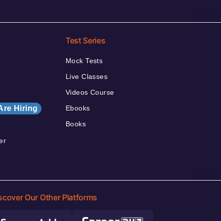
Test Series
Mock Tests
Live Classes
Videos Course
Are Hiring
Ebooks
Books
er
scover Our Other Platforms