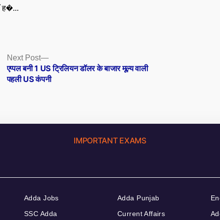
ँ ह�...
Next
Next Post
post:
एप्पल बनी 1 US ट्रिलियन डॉलर के बाजार मूल्य वाली
पहली US कंपनी
IMPORTANT EXAMS
Adda Jobs
Adda Punjab
En
SSC Adda
Current Affairs
Ad