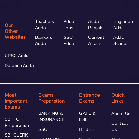
Teachers
Adda
Adda
Engineers
Our
Adda
Jobs
Punjab
Adda
Other
Websites
Bankers
SSC
Current
Adda
Adda
Adda
Affairs
School
UPSC Adda
Defence Adda
Most
Exams
Entrance
Quick
Important
Preparation
Exams
Links
Exams
BANKING &
GATE &
About Us
SBI PO
INSURANCE
ESE
Contact
Preparation
SSC
IIT JEE
Us
SBI CLERK