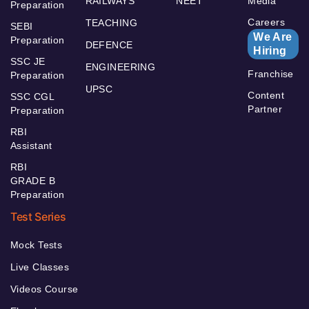
RAILWAYS
NEET
Media
Preparation
Careers
TEACHING
SEBI
We Are
Preparation
DEFENCE
Hiring
SSC JE
ENGINEERING
Franchise
Preparation
UPSC
Content
SSC CGL
Partner
Preparation
RBI
Assistant
RBI
GRADE B
Preparation
Test Series
Mock Tests
Live Classes
Videos Course