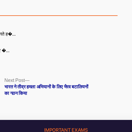
नते ह�...
ूर �...
Next
Next Post
post:
भारत ने तीव्र हमला अभियानों के लिए भैरव बटालियनों
का गठन किया
IMPORTANT EXAMS