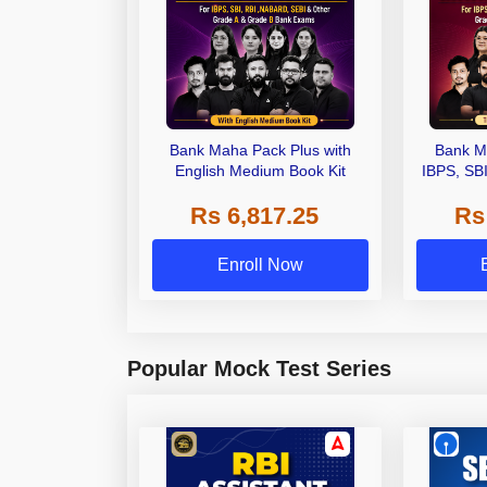
Bank Maha Pack Plus with
Bank M
English Medium Book Kit
IBPS, SB
Grade A,
Rs 6,817.25
Rs
Other Gra
Enroll Now
Popular Mock Test Series