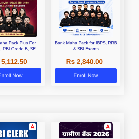
aha Pack Plus For
Bank Maha Pack for IBPS, RRB
I, RBI Grade B, SEBI
& SBI Exams
 NABARD Grade A and
 5,112.50
Rs 2,840.00
de A & Grade B Bank
Exams
Enroll Now
Enroll Now