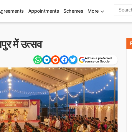
Search
Agreements
Appointments
Schemes
More
for:
र में उत्सव
Add as a preferred
source on Google