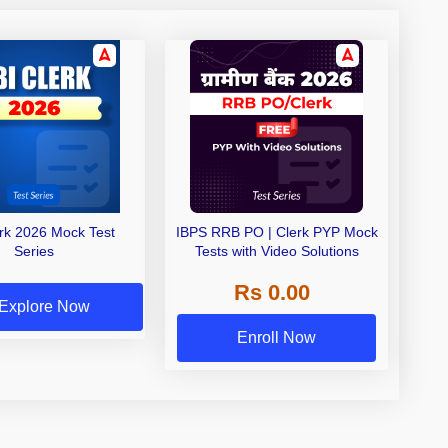
erk 2026 Mock Test
IBPS RRB PO | Clerk PYP Mock
Series
Tests with Video Solutions
Rs 0.00
Explore Now
Enroll Now