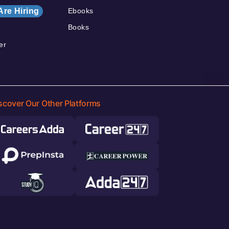
Are Hiring
Ebooks
Books
er
scover Our Other Platforms