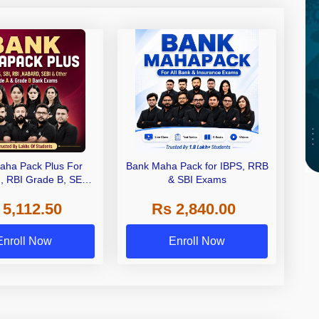
aha Pack Plus For
Bank Maha Pack for IBPS, RRB
I, RBI Grade B, SEBI
& SBI Exams
 NABARD Grade A and
 5,112.50
Rs 2,840.00
de A & Grade B Bank
Exams
Enroll Now
Enroll Now