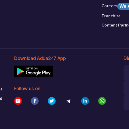
Careers
We 
Franchise
Content Partn
Download Adda247 App
Di
Follow us on
f
it