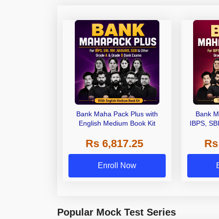
Bank Maha Pack Plus with
Bank M
English Medium Book Kit
IBPS, SB
Grade A,
Rs 6,817.25
Rs
Other Gra
Enroll Now
Popular Mock Test Series