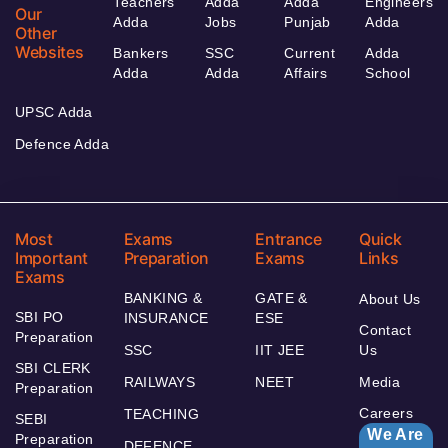
Teachers
Adda
Adda
Engineers
Our
Adda
Jobs
Punjab
Adda
Other
Websites
Bankers
SSC
Current
Adda
Adda
Adda
Affairs
School
UPSC Adda
Defence Adda
Most
Exams
Entrance
Quick
Important
Preparation
Exams
Links
Exams
BANKING &
GATE &
About Us
SBI PO
INSURANCE
ESE
Contact
Preparation
SSC
IIT JEE
Us
SBI CLERK
RAILWAYS
NEET
Media
Preparation
Careers
TEACHING
SEBI
We Are
Preparation
DEFENCE