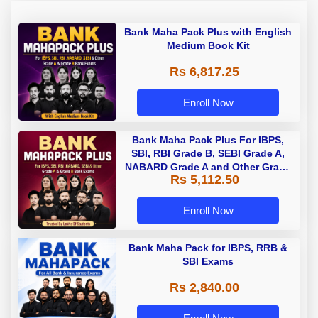
Bank Maha Pack Plus with English
Medium Book Kit
Rs 6,817.25
Enroll Now
Bank Maha Pack Plus For IBPS,
SBI, RBI Grade B, SEBI Grade A,
NABARD Grade A and Other Grade
Rs 5,112.50
A & Grade B Bank Exams
Enroll Now
Bank Maha Pack for IBPS, RRB &
SBI Exams
Rs 2,840.00