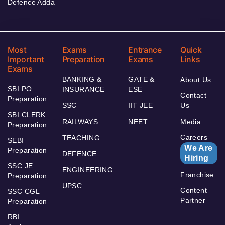
Defence Adda
Most
Exams
Entrance
Quick
Important
Preparation
Exams
Links
Exams
BANKING &
GATE &
About Us
SBI PO
INSURANCE
ESE
Contact
Preparation
SSC
IIT JEE
Us
SBI CLERK
RAILWAYS
NEET
Media
Preparation
Careers
TEACHING
SEBI
We Are
Preparation
DEFENCE
Hiring
SSC JE
ENGINEERING
Franchise
Preparation
UPSC
Content
SSC CGL
Partner
Preparation
RBI