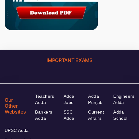
IMPORTANT EXAMS
Teachers
Adda
Adda
Engineers
Our
Adda
Jobs
Punjab
Adda
Other
Websites
Bankers
SSC
Current
Adda
Adda
Adda
Affairs
School
UPSC Adda