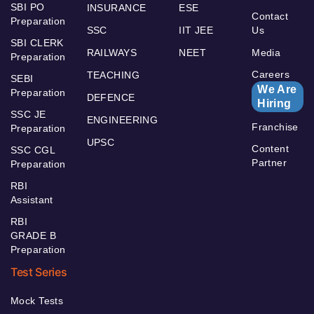
SBI PO
INSURANCE
ESE
Contact
Preparation
SSC
IIT JEE
Us
SBI CLERK
RAILWAYS
NEET
Media
Preparation
Careers
TEACHING
SEBI
We Are
Preparation
DEFENCE
Hiring
SSC JE
ENGINEERING
Franchise
Preparation
UPSC
Content
SSC CGL
Partner
Preparation
RBI
Assistant
RBI
GRADE B
Preparation
Test Series
Mock Tests