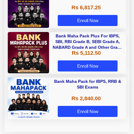
Rs 6,817.25
Enroll Now
Bank Maha Pack Plus For IBPS,
SBI, RBI Grade B, SEBI Grade A,
NABARD Grade A and Other Grade
Rs 5,112.50
A & Grade B Bank Exams
Enroll Now
Bank Maha Pack for IBPS, RRB &
SBI Exams
Rs 2,840.00
Enroll Now