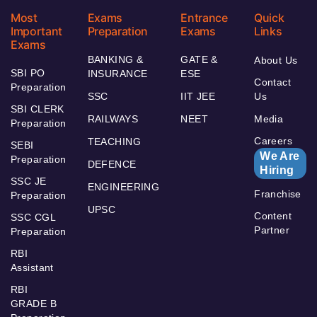
Most
Exams
Entrance
Quick
Important
Preparation
Exams
Links
Exams
BANKING &
GATE &
About Us
SBI PO
INSURANCE
ESE
Contact
Preparation
SSC
IIT JEE
Us
SBI CLERK
RAILWAYS
NEET
Media
Preparation
Careers
TEACHING
SEBI
We Are
Preparation
DEFENCE
Hiring
SSC JE
ENGINEERING
Franchise
Preparation
UPSC
Content
SSC CGL
Partner
Preparation
RBI
Assistant
RBI
GRADE B