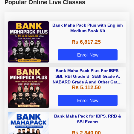
Popular Online Live Classes
Bank Maha Pack Plus with English
Medium Book Kit
Rs 6,817.25
Enroll Now
Bank Maha Pack Plus For IBPS,
SBI, RBI Grade B, SEBI Grade A,
NABARD Grade A and Other Grade
Rs 5,112.50
A & Grade B Bank Exams
Enroll Now
Bank Maha Pack for IBPS, RRB &
SBI Exams
Rs 2,840.00