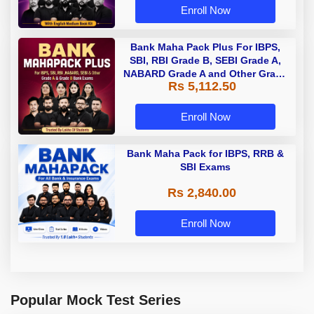
Enroll Now
Bank Maha Pack Plus For IBPS,
SBI, RBI Grade B, SEBI Grade A,
NABARD Grade A and Other Grade
Rs 5,112.50
A & Grade B Bank Exams
Enroll Now
Bank Maha Pack for IBPS, RRB &
SBI Exams
Rs 2,840.00
Enroll Now
Popular Mock Test Series