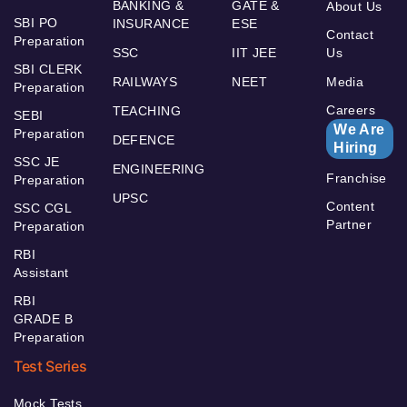
BANKING &
GATE &
About Us
SBI PO
INSURANCE
ESE
Contact
Preparation
SSC
IIT JEE
Us
SBI CLERK
RAILWAYS
NEET
Media
Preparation
Careers
TEACHING
SEBI
We Are
Preparation
DEFENCE
Hiring
SSC JE
ENGINEERING
Franchise
Preparation
UPSC
Content
SSC CGL
Partner
Preparation
RBI
Assistant
RBI
GRADE B
Preparation
Test Series
Mock Tests