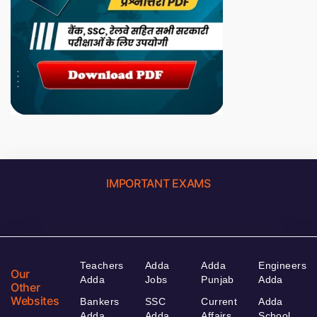
IMPORTANT EXAMS
Teachers
Adda
Adda
Engineers
Our
Adda
Jobs
Punjab
Adda
Other
Websites
Bankers
SSC
Current
Adda
Adda
Adda
Affairs
School