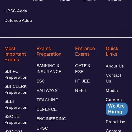
UPSC Adda
Defence Adda
Most
Exams
Entrance
Quick
Important
Preparation
Exams
Links
Exams
BANKING &
GATE &
About Us
SBI PO
INSURANCE
ESE
Contact
Preparation
SSC
IIT JEE
Us
SBI CLERK
RAILWAYS
NEET
Media
Preparation
Careers
TEACHING
SEBI
We Are
Preparation
DEFENCE
Hiring
SSC JE
ENGINEERING
Franchise
Preparation
UPSC
Content
SSC CGL