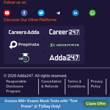
Follow us on
Discover Our Other Platforms
© 2026 Adda247. All rights reserved.
Responsible
Cancellation
Terms &
Privacy
Disclosure
& Refunds
Conditions
Policy
Program
Access 600+ Exams Mock Tests with "Test
Claim Offer
Prime" @ ₹1/Day Only!