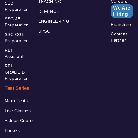
Careers
TEACHING
SEBI
We Are
Preparation
DEFENCE
Hiring
SSC JE
ENGINEERING
Franchise
Preparation
UPSC
Content
SSC CGL
Partner
Preparation
RBI
Assistant
RBI
GRADE B
Preparation
Test Series
Mock Tests
Live Classes
Videos Course
Ebooks