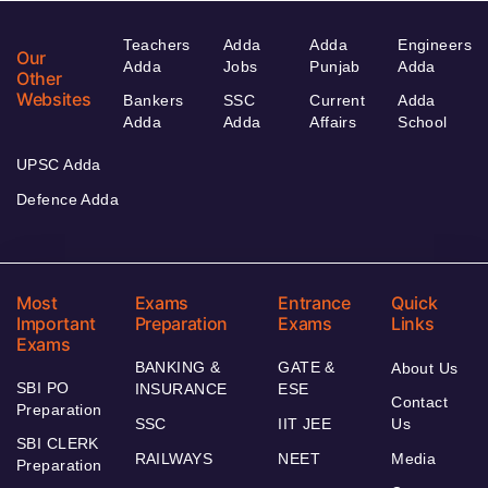
Teachers
Adda
Adda
Engineers
Our
Adda
Jobs
Punjab
Adda
Other
Websites
Bankers
SSC
Current
Adda
Adda
Adda
Affairs
School
UPSC Adda
Defence Adda
Most
Exams
Entrance
Quick
Important
Preparation
Exams
Links
Exams
BANKING &
GATE &
About Us
SBI PO
INSURANCE
ESE
Contact
Preparation
SSC
IIT JEE
Us
SBI CLERK
RAILWAYS
NEET
Media
Preparation