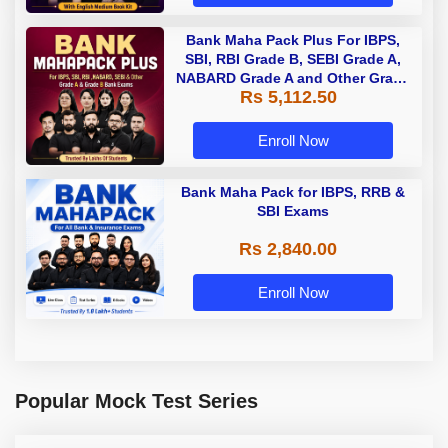
Bank Maha Pack Plus For IBPS,
SBI, RBI Grade B, SEBI Grade A,
NABARD Grade A and Other Grade
Rs 5,112.50
A & Grade B Bank Exams
Enroll Now
Bank Maha Pack for IBPS, RRB &
SBI Exams
Rs 2,840.00
Enroll Now
Popular Mock Test Series