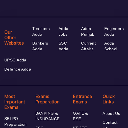
Teachers
Adda
Adda
Engineers
Our
Adda
Jobs
Punjab
Adda
Other
Websites
Bankers
SSC
Current
Adda
Adda
Adda
Affairs
School
UPSC Adda
Defence Adda
Most
Exams
Entrance
Quick
Important
Preparation
Exams
Links
Exams
BANKING &
GATE &
About Us
SBI PO
INSURANCE
ESE
Contact
Preparation
SSC
IIT JEE
Us