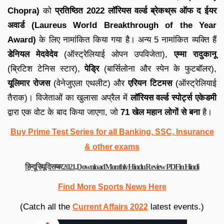
Chopra)
को
प्रतिष्ठित 2022 लॉरियस वर्ल्ड ब्रेकथ्रू ऑफ द ईयर
अवार्ड (Laureus World Breakthrough of the Year
Award)
के लिए नामांकित किया गया है। अन्य 5 नामांकित व्यक्ति हैं
डेनियल मेदवेदेव
(ऑस्ट्रेलियाई ओपन उपविजेता),
एम्मा रादुकानू
(ब्रिटिश टेनिस स्टार),
पेड्रि
(बार्सिलोना और स्पेन के फुटबॉलर),
यूलिमार रोजस
(वेनेजुएला एथलीट) और
एरियन टिटमस
(ऑस्ट्रेलियाई
तैराक)। विजेताओं का खुलासा अप्रैल में
लॉरियस वर्ल्ड स्पोर्ट्स एकेडमी
द्वारा एक वोट के बाद किया जाएगा, जो
71 खेल महान लोगों से बना
है।
Buy Prime Test Series for all Banking, SSC, Insurance
& other exams
हिन्दू रिव्यू दिसम्बर 2021, Download Monthly Hindu Review PDF in Hindi
Find More Sports News Here
(Catch all the
latest events.)
Current Affairs 2022