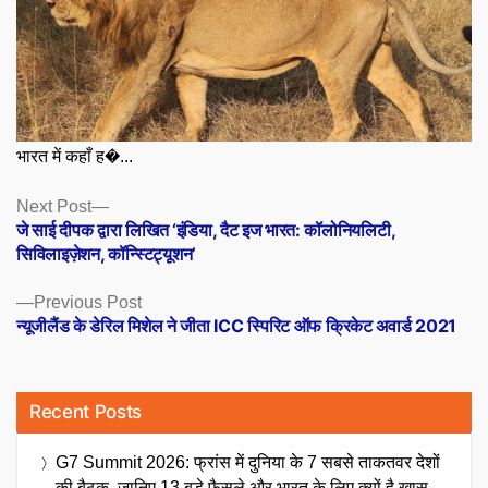
भारत में कहाँ ह�...
Posts
Next
Next Post
post:
जे साई दीपक द्वारा लिखित ‘इंडिया, दैट इज भारत: कॉलोनियलिटी,
navigation
सिविलाइज़ेशन, कॉन्स्टिट्यूशन’
Previous
Previous Post
post:
न्यूजीलैंड के डेरिल मिशेल ने जीता ICC स्पिरिट ऑफ क्रिकेट अवार्ड 2021
Recent Posts
G7 Summit 2026: फ्रांस में दुनिया के 7 सबसे ताकतवर देशों
की बैठक, जानिए 13 बड़े फैसले और भारत के लिए क्यों है खास