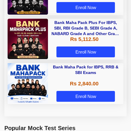
Enroll Now
Bank Maha Pack Plus For IBPS,
SBI, RBI Grade B, SEBI Grade A,
NABARD Grade A and Other Grade
Rs 5,112.50
A & Grade B Bank Exams
Enroll Now
Bank Maha Pack for IBPS, RRB &
SBI Exams
Rs 2,840.00
Enroll Now
Popular Mock Test Series