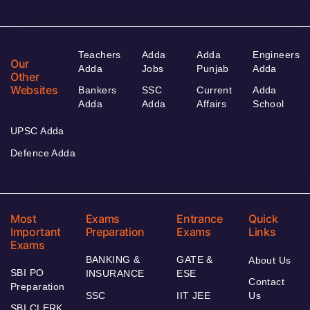
Teachers
Adda
Adda
Engineers
Our
Adda
Jobs
Punjab
Adda
Other
Websites
Bankers
SSC
Current
Adda
Adda
Adda
Affairs
School
UPSC Adda
Defence Adda
Most
Exams
Entrance
Quick
Important
Preparation
Exams
Links
Exams
BANKING &
GATE &
About Us
SBI PO
INSURANCE
ESE
Contact
Preparation
SSC
IIT JEE
Us
SBI CLERK