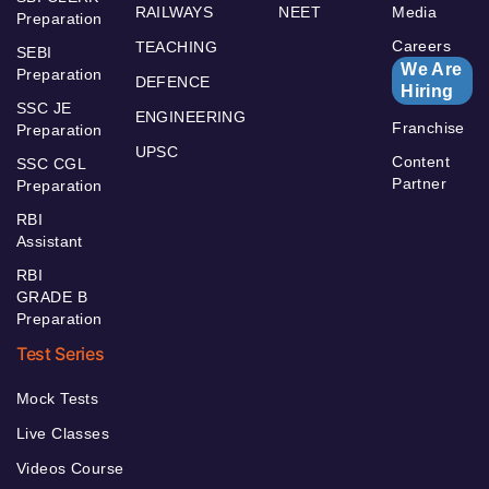
RAILWAYS
NEET
Media
Preparation
Careers
TEACHING
SEBI
We Are
Preparation
DEFENCE
Hiring
SSC JE
ENGINEERING
Franchise
Preparation
UPSC
Content
SSC CGL
Partner
Preparation
RBI
Assistant
RBI
GRADE B
Preparation
Test Series
Mock Tests
Live Classes
Videos Course