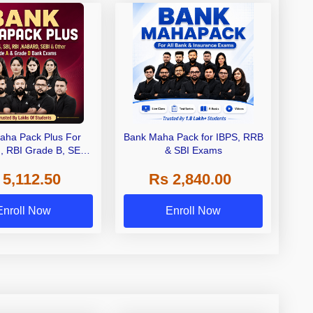
aha Pack Plus For
Bank Maha Pack for IBPS, RRB
I, RBI Grade B, SEBI
& SBI Exams
 NABARD Grade A and
 5,112.50
Rs 2,840.00
de A & Grade B Bank
Exams
Enroll Now
Enroll Now