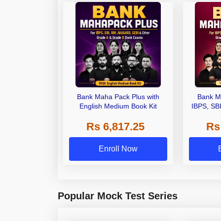
Bank Maha Pack Plus with
Bank M
English Medium Book Kit
IBPS, SB
Grade A,
Rs 6,817.25
Rs
Other Gra
Enroll Now
Popular Mock Test Series