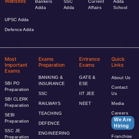
Websites
Bankers
SSC
Current
Adda
Adda
Adda
Affairs
School
UPSC Adda
Defence Adda
Most
Exams
Entrance
Quick
Important
Preparation
Exams
Links
Exams
BANKING &
GATE &
About Us
SBI PO
INSURANCE
ESE
Contact
Preparation
SSC
IIT JEE
Us
SBI CLERK
RAILWAYS
NEET
Media
Preparation
Careers
TEACHING
SEBI
We Are
Preparation
DEFENCE
Hiring
SSC JE
ENGINEERING
Franchise
Preparation