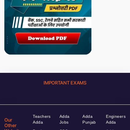
IMPORTANT EXAMS
Teachers
Adda
Adda
Engineers
Our
Adda
Jobs
Punjab
Adda
Other