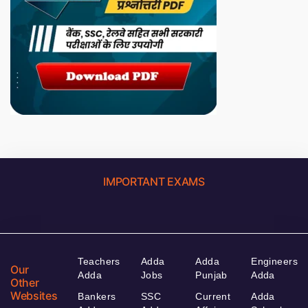
IMPORTANT EXAMS
Teachers
Adda
Adda
Engineers
Our
Adda
Jobs
Punjab
Adda
Other
Websites
Bankers
SSC
Current
Adda