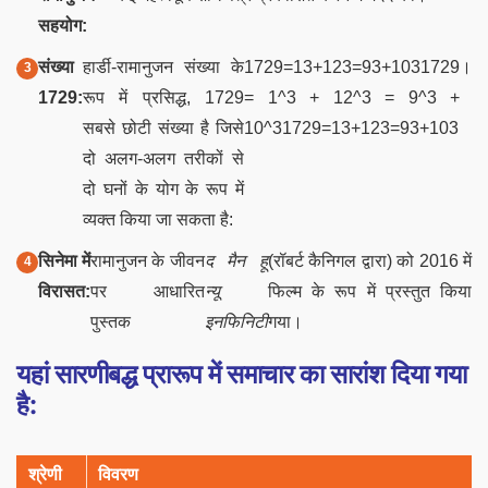
सहयोग:
संख्या
हार्डी-रामानुजन संख्या के
1729=13+123=93+1031729
।
1729:
रूप में प्रसिद्ध, 1729
= 1^3 + 12^3 = 9^3 +
सबसे छोटी संख्या है जिसे
10^3
1729
=
1
3
+
1
2
3
=
9
3
+
1
0
3
दो अलग-अलग तरीकों से
दो घनों के योग के रूप में
व्यक्त किया जा सकता है:
सिनेमा में
रामानुजन के जीवन
द मैन हू
(रॉबर्ट कैनिगल द्वारा) को 2016 में
विरासत:
पर आधारित
न्यू
फिल्म के रूप में प्रस्तुत किया
पुस्तक
इनफिनिटी
गया।
यहां सारणीबद्ध प्रारूप में समाचार का सारांश दिया गया
है:
श्रेणी
विवरण