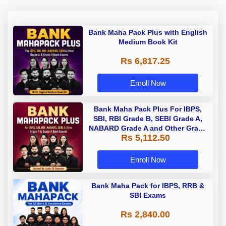
Bank Maha Pack Plus with English
Medium Book Kit
Rs 6,817.25
Enroll Now
Bank Maha Pack Plus For IBPS,
SBI, RBI Grade B, SEBI Grade A,
NABARD Grade A and Other Grade
Rs 5,112.50
A & Grade B Bank Exams
Enroll Now
Bank Maha Pack for IBPS, RRB &
SBI Exams
Rs 2,840.00