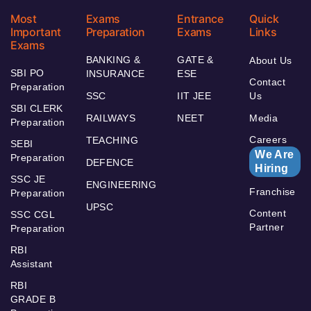
Most
Exams
Entrance
Quick
Important
Preparation
Exams
Links
Exams
BANKING &
GATE &
About Us
SBI PO
INSURANCE
ESE
Contact
Preparation
SSC
IIT JEE
Us
SBI CLERK
RAILWAYS
NEET
Media
Preparation
Careers
TEACHING
SEBI
We Are
Preparation
DEFENCE
Hiring
SSC JE
ENGINEERING
Franchise
Preparation
UPSC
Content
SSC CGL
Partner
Preparation
RBI
Assistant
RBI
GRADE B