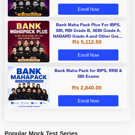
Enroll Now
Bank Maha Pack Plus For IBPS,
SBI, RBI Grade B, SEBI Grade A,
NABARD Grade A and Other Grade
Rs 5,112.50
A & Grade B Bank Exams
Enroll Now
Bank Maha Pack for IBPS, RRB &
SBI Exams
Rs 2,840.00
Enroll Now
Popular Mock Test Series