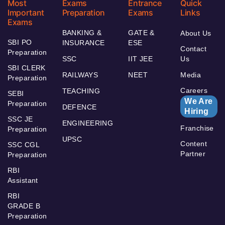
Most
Exams
Entrance
Quick
Important
Preparation
Exams
Links
Exams
BANKING &
GATE &
About Us
SBI PO
INSURANCE
ESE
Contact
Preparation
SSC
IIT JEE
Us
SBI CLERK
RAILWAYS
NEET
Media
Preparation
Careers
TEACHING
SEBI
We Are
Preparation
DEFENCE
Hiring
SSC JE
ENGINEERING
Franchise
Preparation
UPSC
Content
SSC CGL
Partner
Preparation
RBI
Assistant
RBI
GRADE B
Preparation