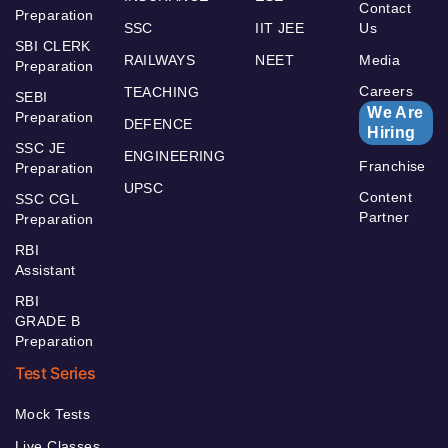
Contact
Preparation
SSC
IIT JEE
Us
SBI CLERK
RAILWAYS
NEET
Media
Preparation
Careers
TEACHING
SEBI
We Are
Preparation
DEFENCE
Hiring
SSC JE
ENGINEERING
Franchise
Preparation
UPSC
Content
SSC CGL
Partner
Preparation
RBI
Assistant
RBI
GRADE B
Preparation
Test Series
Mock Tests
Live Classes