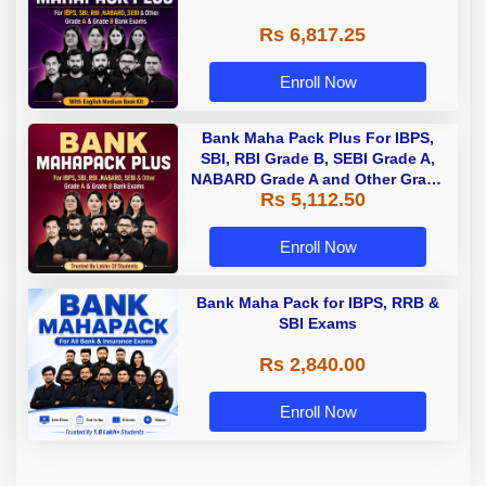
Rs 6,817.25
Enroll Now
Bank Maha Pack Plus For IBPS,
SBI, RBI Grade B, SEBI Grade A,
NABARD Grade A and Other Grade
Rs 5,112.50
A & Grade B Bank Exams
Enroll Now
Bank Maha Pack for IBPS, RRB &
SBI Exams
Rs 2,840.00
Enroll Now