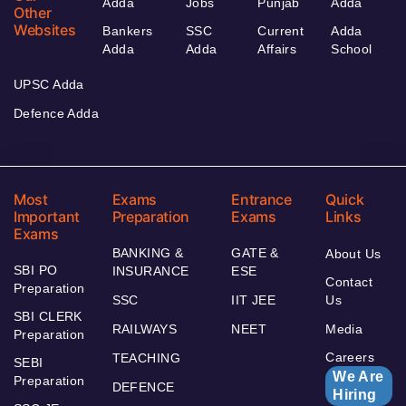
Adda
Jobs
Punjab
Adda
Other
Websites
Bankers
SSC
Current
Adda
Adda
Adda
Affairs
School
UPSC Adda
Defence Adda
Most
Exams
Entrance
Quick
Important
Preparation
Exams
Links
Exams
BANKING &
GATE &
About Us
SBI PO
INSURANCE
ESE
Contact
Preparation
SSC
IIT JEE
Us
SBI CLERK
RAILWAYS
NEET
Media
Preparation
Careers
TEACHING
SEBI
We Are
Preparation
DEFENCE
Hiring