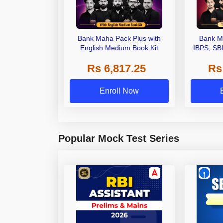
Bank Maha Pack Plus with
Bank M
English Medium Book Kit
IBPS, SB
Grade A,
Rs 6,817.25
Rs
Other Gra
Enroll Now
Popular Mock Test Series