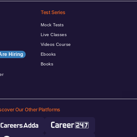
Test Series
Mock Tests
Live Classes
Videos Course
Are Hiring
Ebooks
Books
er
scover Our Other Platforms