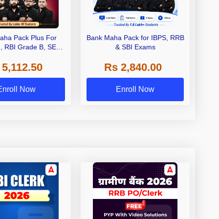
aha Pack Plus For
Bank Maha Pack for IBPS, RRB
I, RBI Grade B, SEBI
& SBI Exams
 NABARD Grade A and
 5,112.50
Rs 2,840.00
de A & Grade B Bank
Exams
Enroll Now
Enroll Now