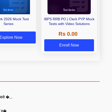
erk 2026 Mock Test
IBPS RRB PO | Clerk PYP Mock
Series
Tests with Video Solutions
Rs 0.00
Explore Now
Enroll Now
बसे �...
ँ ह�...