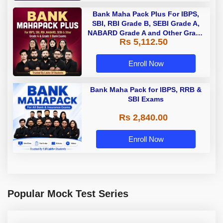
Bank Maha Pack Plus For IBPS,
SBI, RBI Grade B, SEBI Grade A,
NABARD Grade A and Other Grade
Rs 5,112.50
A & Grade B Bank Exams
Enroll Now
Bank Maha Pack for IBPS, RRB &
SBI Exams
Rs 2,840.00
Enroll Now
Popular Mock Test Series