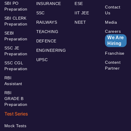
SBI PO
INSURANCE
ESE
Contact
Preparation
SSC
IIT JEE
Us
SBI CLERK
RAILWAYS
NEET
Media
Preparation
Careers
TEACHING
SEBI
We Are
Preparation
DEFENCE
Hiring
SSC JE
ENGINEERING
Franchise
Preparation
UPSC
Content
SSC CGL
Partner
Preparation
RBI
Assistant
RBI
GRADE B
Preparation
Test Series
Mock Tests