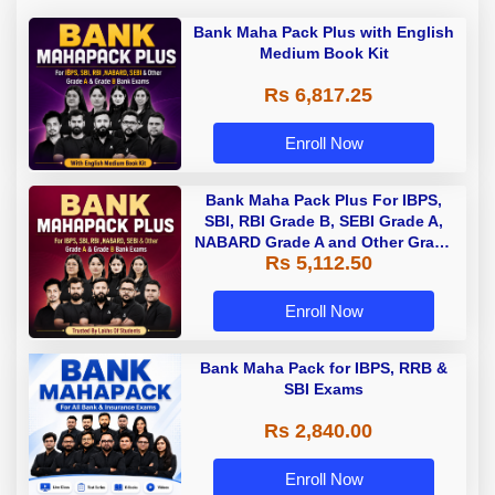
Bank Maha Pack Plus with English
Medium Book Kit
Rs 6,817.25
Enroll Now
Bank Maha Pack Plus For IBPS,
SBI, RBI Grade B, SEBI Grade A,
NABARD Grade A and Other Grade
Rs 5,112.50
A & Grade B Bank Exams
Enroll Now
Bank Maha Pack for IBPS, RRB &
SBI Exams
Rs 2,840.00
Enroll Now