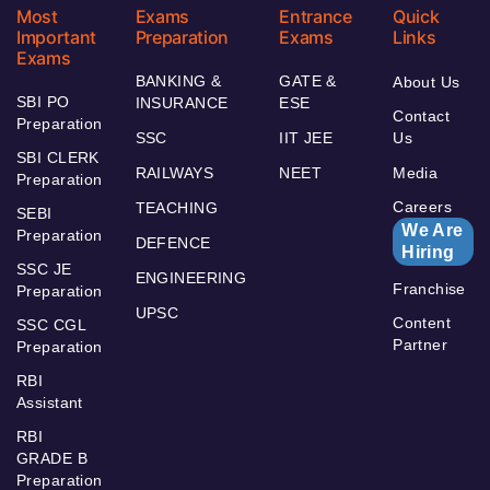
Most
Exams
Entrance
Quick
Important
Preparation
Exams
Links
Exams
BANKING &
GATE &
About Us
SBI PO
INSURANCE
ESE
Contact
Preparation
SSC
IIT JEE
Us
SBI CLERK
RAILWAYS
NEET
Media
Preparation
Careers
TEACHING
SEBI
We Are
Preparation
DEFENCE
Hiring
SSC JE
ENGINEERING
Franchise
Preparation
UPSC
Content
SSC CGL
Partner
Preparation
RBI
Assistant
RBI
GRADE B
Preparation