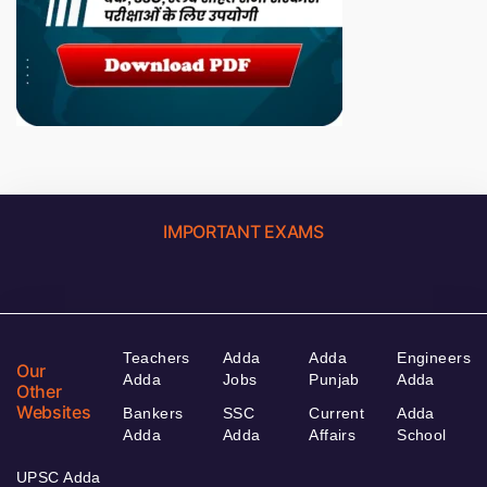
IMPORTANT EXAMS
Teachers
Adda
Adda
Engineers
Our
Adda
Jobs
Punjab
Adda
Other
Websites
Bankers
SSC
Current
Adda
Adda
Adda
Affairs
School
UPSC Adda