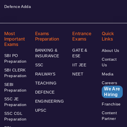
Defence Adda
Most
Exams
Entrance
Quick
Important
Preparation
Exams
Links
Exams
BANKING &
GATE &
About Us
SBI PO
INSURANCE
ESE
Contact
Preparation
SSC
IIT JEE
Us
SBI CLERK
RAILWAYS
NEET
Media
Preparation
Careers
TEACHING
SEBI
We Are
Preparation
DEFENCE
Hiring
SSC JE
ENGINEERING
Franchise
Preparation
UPSC
Content
SSC CGL
Partner
Preparation