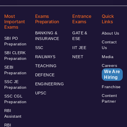
Most
Exams
Entrance
Quick
Important
Preparation
Exams
Links
Exams
BANKING &
GATE &
About Us
SBI PO
INSURANCE
ESE
Contact
Preparation
SSC
IIT JEE
Us
SBI CLERK
RAILWAYS
NEET
Media
Preparation
Careers
TEACHING
SEBI
We Are
Preparation
DEFENCE
Hiring
SSC JE
ENGINEERING
Franchise
Preparation
UPSC
Content
SSC CGL
Partner
Preparation
RBI
Assistant
RBI