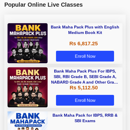
Popular Online Live Classes
Bank Maha Pack Plus with English
Medium Book Kit
Rs 6,817.25
Enroll Now
Bank Maha Pack Plus For IBPS,
SBI, RBI Grade B, SEBI Grade A,
NABARD Grade A and Other Grade
Rs 5,112.50
A & Grade B Bank Exams
Enroll Now
Bank Maha Pack for IBPS, RRB &
SBI Exams