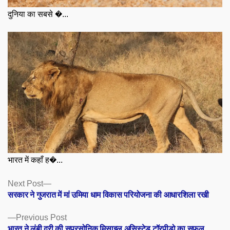
दुनिया का सबसे �...
भारत में कहाँ ह�...
Posts
Next
Next Post
post:
सरकार ने गुजरात में मां उमिया धाम विकास परियोजना की आधारशिला रखी
navigation
Previous
Previous Post
post:
भारत ने लंबी दूरी की सुपरसोनिक मिसाइल असिस्टेड टॉरपीडो का सफल