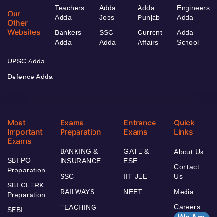
Teachers
Adda
Adda
Engineers
Our
Adda
Jobs
Punjab
Adda
Other
Websites
Bankers
SSC
Current
Adda
Adda
Adda
Affairs
School
UPSC Adda
Defence Adda
Most
Exams
Entrance
Quick
Important
Preparation
Exams
Links
Exams
BANKING &
GATE &
About Us
SBI PO
INSURANCE
ESE
Contact
Preparation
SSC
IIT JEE
Us
SBI CLERK
RAILWAYS
NEET
Media
Preparation
Careers
TEACHING
SEBI