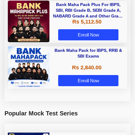
Bank Maha Pack Plus For IBPS,
SBI, RBI Grade B, SEBI Grade A,
NABARD Grade A and Other Grade
Rs 5,112.50
A & Grade B Bank Exams
Enroll Now
Bank Maha Pack for IBPS, RRB &
SBI Exams
Rs 2,840.00
Enroll Now
Popular Mock Test Series