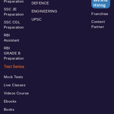
We Are
Preparation
DEFENCE
Hiring
SSC JE
ENGINEERING
Franchise
Preparation
UPSC
Content
SSC CGL
Partner
Preparation
RBI
Assistant
RBI
GRADE B
Preparation
Test Series
Mock Tests
Live Classes
Videos Course
Ebooks
Books