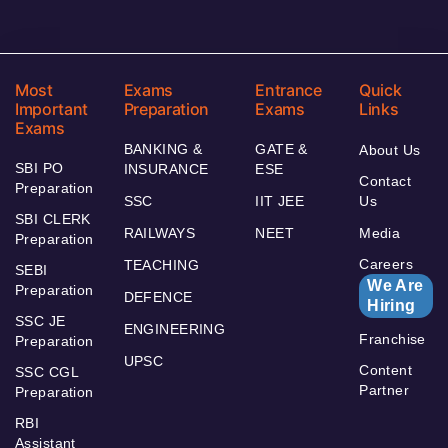
Most
Exams
Entrance
Quick
Important
Preparation
Exams
Links
Exams
BANKING &
GATE &
About Us
SBI PO
INSURANCE
ESE
Contact
Preparation
SSC
IIT JEE
Us
SBI CLERK
RAILWAYS
NEET
Media
Preparation
Careers
TEACHING
SEBI
We Are
Preparation
DEFENCE
Hiring
SSC JE
ENGINEERING
Franchise
Preparation
UPSC
Content
SSC CGL
Partner
Preparation
RBI
Assistant