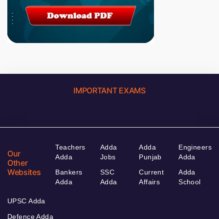
IMPORTANT EXAMS
Teachers
Adda
Adda
Engineers
Our
Adda
Jobs
Punjab
Adda
Other
Websites
Bankers
SSC
Current
Adda
Adda
Adda
Affairs
School
UPSC Adda
Defence Adda