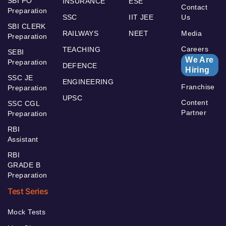
SBI PO
INSURANCE
ESE
Contact
Preparation
SSC
IIT JEE
Us
SBI CLERK
RAILWAYS
NEET
Media
Preparation
Careers
TEACHING
SEBI
We Are
Preparation
DEFENCE
Hiring
SSC JE
ENGINEERING
Franchise
Preparation
UPSC
Content
SSC CGL
Partner
Preparation
RBI
Assistant
RBI
GRADE B
Preparation
Test Series
Mock Tests