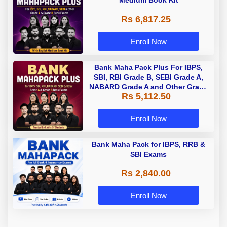
Medium Book Kit
Rs 6,817.25
Enroll Now
Bank Maha Pack Plus For IBPS,
SBI, RBI Grade B, SEBI Grade A,
NABARD Grade A and Other Grade
Rs 5,112.50
A & Grade B Bank Exams
Enroll Now
Bank Maha Pack for IBPS, RRB &
SBI Exams
Rs 2,840.00
Enroll Now