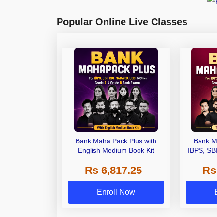
Popular Online Live Classes
Bank Maha Pack Plus with
Bank M
English Medium Book Kit
IBPS, SB
Grade A,
Rs 6,817.25
Rs
Other Gra
Enroll Now