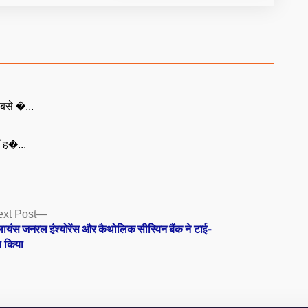
बसे �...
ँ ह�...
Next
xt Post
post:
लायंस जनरल इंश्योरेंस और कैथोलिक सीरियन बैंक ने टाई-
 किया