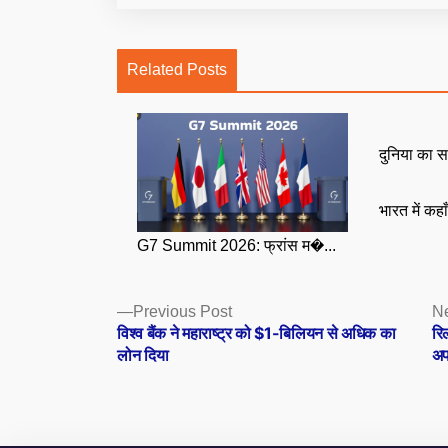
Related Posts
दुनिया का स
भारत में कहा
G7 Summit 2026: फ्रांस म�...
Posts
Previous
Previous Post
Ne
post:
विश्व बैंक ने महाराष्ट्र को $1-बिलियन से अधिक का
रि
navigation
लोन दिया
अप