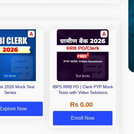
erk 2026 Mock Test
IBPS RRB PO | Clerk PYP Mock
Series
Tests with Video Solutions
Rs 0.00
Explore Now
Enroll Now