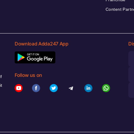
Content Partn
Download Adda247 App
Di
Follow us on
f
it