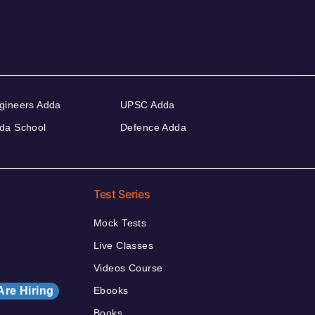
gineers Adda
UPSC Adda
da School
Defence Adda
Test Series
Mock Tests
Live Classes
Videos Course
Are Hiring
Ebooks
Books