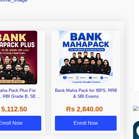
aha Pack Plus For
Bank Maha Pack for IBPS, RRB
I, RBI Grade B, SEBI
& SBI Exams
 NABARD Grade A and
 5,112.50
Rs 2,840.00
de A & Grade B Bank
Exams
Enroll Now
Enroll Now