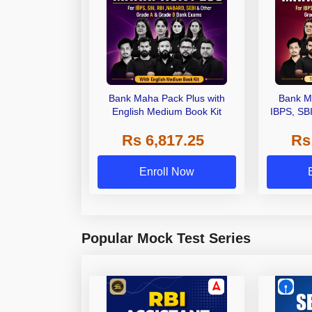
Bank Maha Pack Plus with
Bank M
English Medium Book Kit
IBPS, SB
Grade A,
Rs 6,817.25
Rs
Other Gra
Enroll Now
Popular Mock Test Series