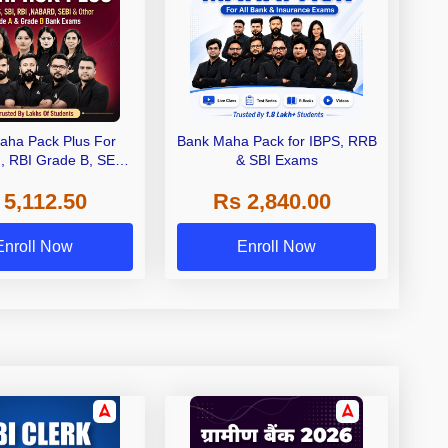
aha Pack Plus For
Bank Maha Pack for IBPS, RRB
I, RBI Grade B, SEBI
& SBI Exams
 NABARD Grade A and
 5,112.50
Rs 2,840.00
de A & Grade B Bank
Exams
Enroll Now
Enroll Now