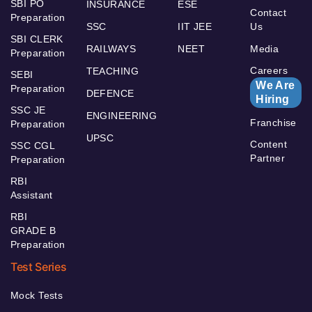
SBI PO
INSURANCE
ESE
Contact
Preparation
SSC
IIT JEE
Us
SBI CLERK
RAILWAYS
NEET
Media
Preparation
Careers
TEACHING
SEBI
We Are
Preparation
DEFENCE
Hiring
SSC JE
ENGINEERING
Franchise
Preparation
UPSC
Content
SSC CGL
Partner
Preparation
RBI
Assistant
RBI
GRADE B
Preparation
Test Series
Mock Tests