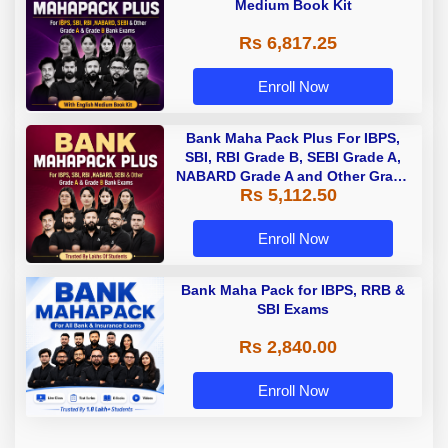
Medium Book Kit
Rs 6,817.25
Enroll Now
Bank Maha Pack Plus For IBPS,
SBI, RBI Grade B, SEBI Grade A,
NABARD Grade A and Other Grade
Rs 5,112.50
A & Grade B Bank Exams
Enroll Now
Bank Maha Pack for IBPS, RRB &
SBI Exams
Rs 2,840.00
Enroll Now