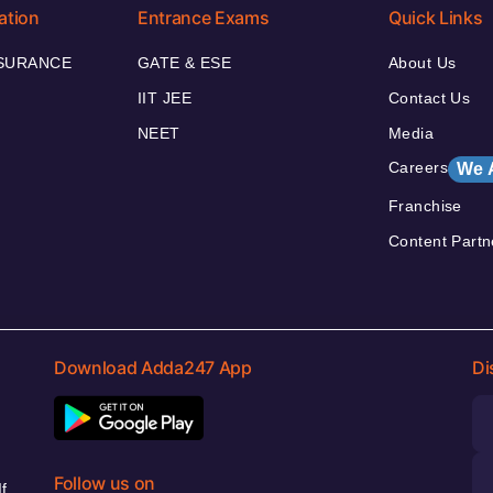
ation
Entrance Exams
Quick Links
NSURANCE
GATE & ESE
About Us
IIT JEE
Contact Us
NEET
Media
Careers
We 
Franchise
Content Partn
Download Adda247 App
Di
Follow us on
f