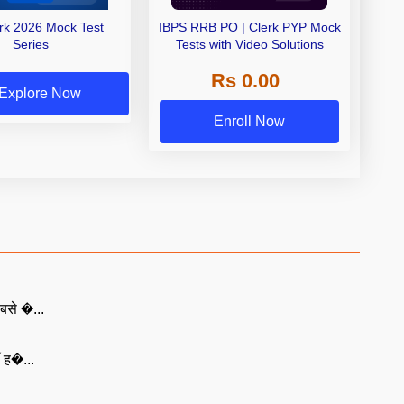
erk 2026 Mock Test
IBPS RRB PO | Clerk PYP Mock
Series
Tests with Video Solutions
Rs 0.00
Explore Now
Enroll Now
बसे �...
ँ ह�...