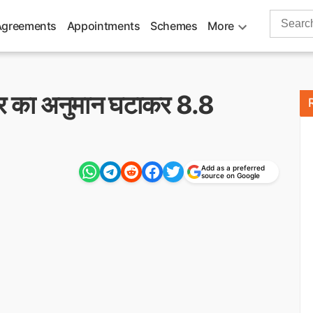
Search
Agreements
Appointments
Schemes
More
for:
दर का अनुमान घटाकर 8.8
Add as a preferred
source on Google