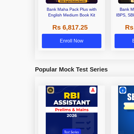
Bank Maha Pack Plus with
Bank M
English Medium Book Kit
IBPS, SB
Grade A,
Rs 6,817.25
Rs
Other Gra
Enroll Now
Popular Mock Test Series