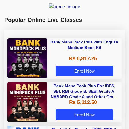
Popular Online Live Classes
Bank Maha Pack Plus with English
Medium Book Kit
Rs 6,817.25
Enroll Now
Bank Maha Pack Plus For IBPS,
SBI, RBI Grade B, SEBI Grade A,
NABARD Grade A and Other Grade
Rs 5,112.50
A & Grade B Bank Exams
Enroll Now