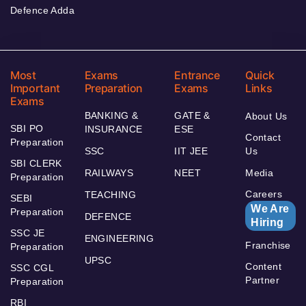
Defence Adda
Most
Exams
Entrance
Quick
Important
Preparation
Exams
Links
Exams
BANKING &
GATE &
About Us
SBI PO
INSURANCE
ESE
Contact
Preparation
SSC
IIT JEE
Us
SBI CLERK
RAILWAYS
NEET
Media
Preparation
Careers
TEACHING
SEBI
We Are
Preparation
DEFENCE
Hiring
SSC JE
ENGINEERING
Franchise
Preparation
UPSC
Content
SSC CGL
Partner
Preparation
RBI