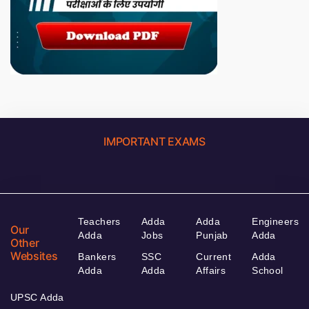
IMPORTANT EXAMS
Teachers
Adda
Adda
Engineers
Our
Adda
Jobs
Punjab
Adda
Other
Websites
Bankers
SSC
Current
Adda
Adda
Adda
Affairs
School
UPSC Adda