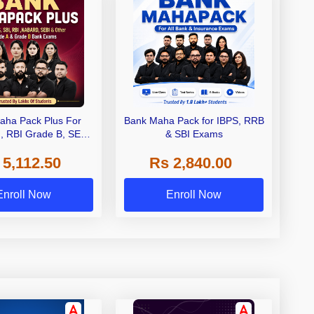
aha Pack Plus For
Bank Maha Pack for IBPS, RRB
I, RBI Grade B, SEBI
& SBI Exams
 NABARD Grade A and
 5,112.50
Rs 2,840.00
de A & Grade B Bank
Exams
Enroll Now
Enroll Now