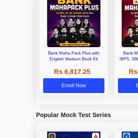
Bank Maha Pack Plus with
Bank M
English Medium Book Kit
IBPS, SB
Grade A,
Rs 6,817.25
Rs
Other Gra
Enroll Now
Popular Mock Test Series