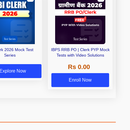
erk 2026 Mock Test
IBPS RRB PO | Clerk PYP Mock
Series
Tests with Video Solutions
Rs 0.00
Explore Now
Enroll Now