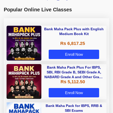
Popular Online Live Classes
Bank Maha Pack Plus with English
Medium Book Kit
Rs 6,817.25
Enroll Now
Bank Maha Pack Plus For IBPS,
SBI, RBI Grade B, SEBI Grade A,
NABARD Grade A and Other Grade
Rs 5,112.50
A & Grade B Bank Exams
Enroll Now
Bank Maha Pack for IBPS, RRB &
SBI Exams