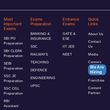
Most
Exams
Entrance
Quick
Important
Preparation
Exams
Links
Exams
BANKING &
GATE &
About Us
SBI PO
INSURANCE
ESE
Contact
Preparation
SSC
IIT JEE
Us
SBI CLERK
RAILWAYS
NEET
Media
Preparation
Careers
TEACHING
SEBI
We Are
Preparation
DEFENCE
Hiring
SSC JE
ENGINEERING
Franchise
Preparation
UPSC
Content
SSC CGL
Partner
Preparation
RBI
Assistant