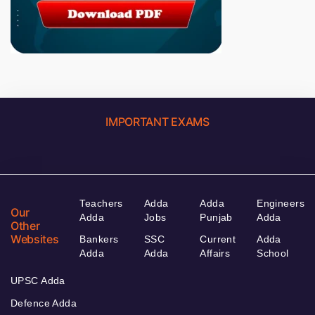
IMPORTANT EXAMS
Teachers
Adda
Adda
Engineers
Our
Adda
Jobs
Punjab
Adda
Other
Websites
Bankers
SSC
Current
Adda
Adda
Adda
Affairs
School
UPSC Adda
Defence Adda