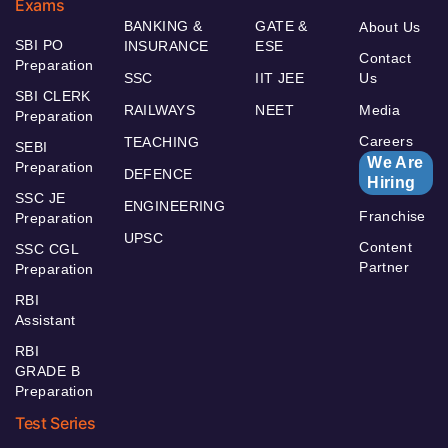
Exams
BANKING &
GATE &
About Us
SBI PO
INSURANCE
ESE
Contact
Preparation
SSC
IIT JEE
Us
SBI CLERK
RAILWAYS
NEET
Media
Preparation
Careers
TEACHING
SEBI
We Are
Preparation
DEFENCE
Hiring
SSC JE
ENGINEERING
Franchise
Preparation
UPSC
Content
SSC CGL
Partner
Preparation
RBI
Assistant
RBI
GRADE B
Preparation
Test Series