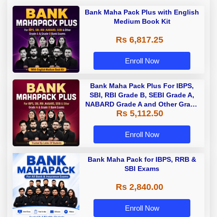
Bank Maha Pack Plus with English
Medium Book Kit
Rs 6,817.25
Enroll Now
Bank Maha Pack Plus For IBPS,
SBI, RBI Grade B, SEBI Grade A,
NABARD Grade A and Other Grade
Rs 5,112.50
A & Grade B Bank Exams
Enroll Now
Bank Maha Pack for IBPS, RRB &
SBI Exams
Rs 2,840.00
Enroll Now