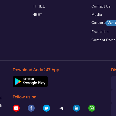
IIT JEE
Contact Us
NEET
Media
Careers
We 
Franchise
Content Partn
Download Adda247 App
Di
Follow us on
f
it