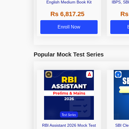
English Medium Book Kit
IBPS, SB
Grade A,
Rs 6,817.25
Rs
Other Gra
Enroll Now
Popular Mock Test Series
RBI Assistant 2026 Mock Test
SBI Cl