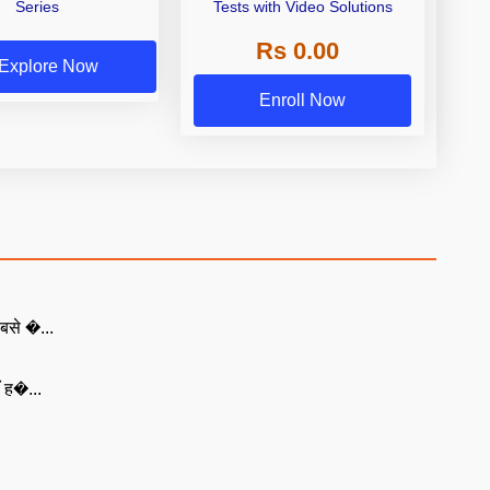
Series
Tests with Video Solutions
Rs 0.00
Explore Now
Enroll Now
बसे �...
ँ ह�...