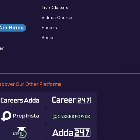
Live Classes
Videos Course
Are Hiring
Ebooks
Books
er
scover Our Other Platforms