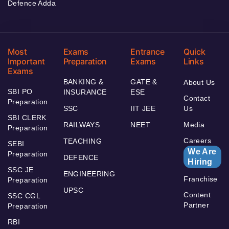
Defence Adda
Most
Exams
Entrance
Quick
Important
Preparation
Exams
Links
Exams
BANKING &
GATE &
About Us
SBI PO
INSURANCE
ESE
Contact
Preparation
SSC
IIT JEE
Us
SBI CLERK
RAILWAYS
NEET
Media
Preparation
Careers
TEACHING
SEBI
We Are
Preparation
DEFENCE
Hiring
SSC JE
ENGINEERING
Franchise
Preparation
UPSC
Content
SSC CGL
Partner
Preparation
RBI