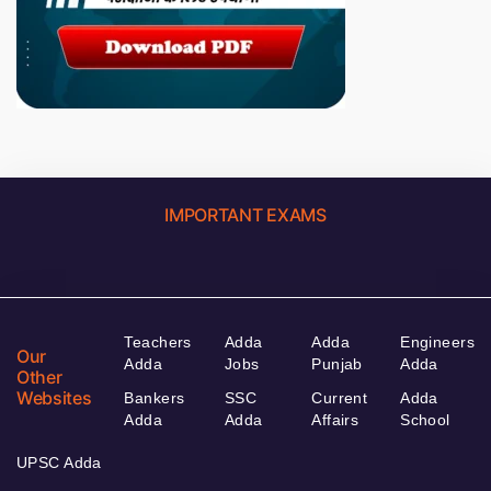
IMPORTANT EXAMS
Teachers
Adda
Adda
Engineers
Our
Adda
Jobs
Punjab
Adda
Other
Websites
Bankers
SSC
Current
Adda
Adda
Adda
Affairs
School
UPSC Adda