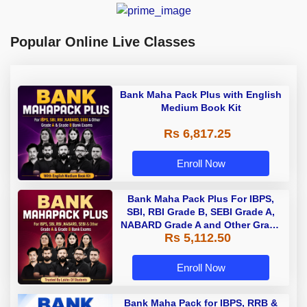
Popular Online Live Classes
Bank Maha Pack Plus with English
Medium Book Kit
Rs 6,817.25
Enroll Now
Bank Maha Pack Plus For IBPS,
SBI, RBI Grade B, SEBI Grade A,
NABARD Grade A and Other Grade
Rs 5,112.50
A & Grade B Bank Exams
Enroll Now
Bank Maha Pack for IBPS, RRB &