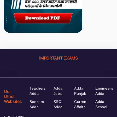
IMPORTANT EXAMS
Teachers
Adda
Adda
Engineers
Our
Adda
Jobs
Punjab
Adda
Other
Websites
Bankers
SSC
Current
Adda
Adda
Adda
Affairs
School
UPSC Adda