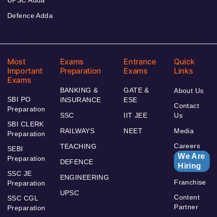
Defence Adda
Most
Exams
Entrance
Quick
Important
Preparation
Exams
Links
Exams
BANKING &
GATE &
About Us
SBI PO
INSURANCE
ESE
Contact
Preparation
SSC
IIT JEE
Us
SBI CLERK
RAILWAYS
NEET
Media
Preparation
Careers
TEACHING
SEBI
We Are
Preparation
DEFENCE
Hiring
SSC JE
ENGINEERING
Franchise
Preparation
UPSC
Content
SSC CGL
Partner
Preparation