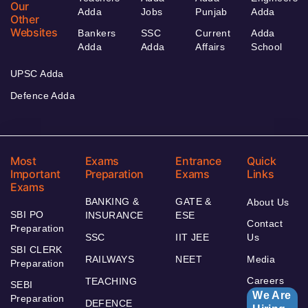
Our
Adda
Jobs
Punjab
Adda
Other
Websites
Bankers
SSC
Current
Adda
Adda
Adda
Affairs
School
UPSC Adda
Defence Adda
Most
Exams
Entrance
Quick
Important
Preparation
Exams
Links
Exams
BANKING &
GATE &
About Us
SBI PO
INSURANCE
ESE
Contact
Preparation
SSC
IIT JEE
Us
SBI CLERK
RAILWAYS
NEET
Media
Preparation
Careers
TEACHING
SEBI
We Are
Preparation
DEFENCE