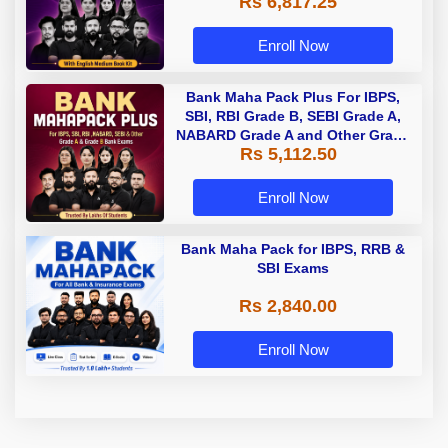
Rs 6,817.25
Enroll Now
Bank Maha Pack Plus For IBPS,
SBI, RBI Grade B, SEBI Grade A,
NABARD Grade A and Other Grade
Rs 5,112.50
A & Grade B Bank Exams
Enroll Now
Bank Maha Pack for IBPS, RRB &
SBI Exams
Rs 2,840.00
Enroll Now