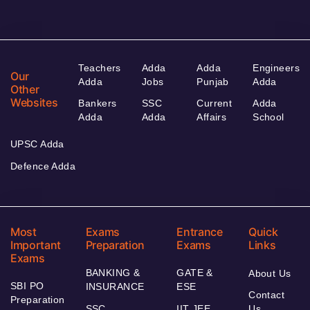
Teachers
Adda
Adda
Engineers
Our
Adda
Jobs
Punjab
Adda
Other
Websites
Bankers
SSC
Current
Adda
Adda
Adda
Affairs
School
UPSC Adda
Defence Adda
Most
Exams
Entrance
Quick
Important
Preparation
Exams
Links
Exams
BANKING &
GATE &
About Us
SBI PO
INSURANCE
ESE
Contact
Preparation
SSC
IIT JEE
Us