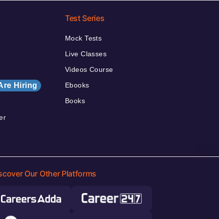
Test Series
Mock Tests
Live Classes
Videos Course
Are Hiring
Ebooks
Books
er
scover Our Other Platforms