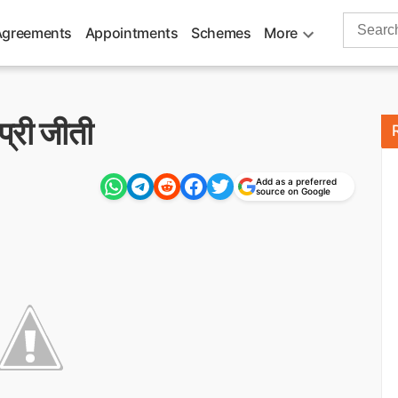
Search
Agreements
Appointments
Schemes
More
for:
 प्री जीती
Add as a preferred
source on Google