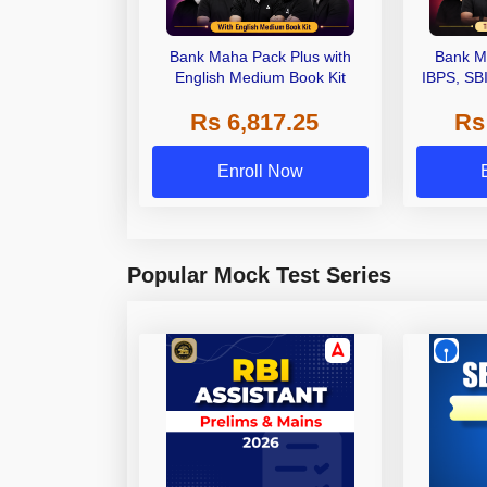
Bank Maha Pack Plus with
Bank M
English Medium Book Kit
IBPS, SB
Grade A,
Rs 6,817.25
Rs
Other Gra
Enroll Now
Popular Mock Test Series