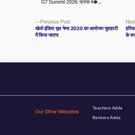
G7 Summit 2026: फ्रांस म�...
Posts
Previous
Previous Post
Next
post:
खेलो इंडिया यूथ गेम्स 2020 का आयोजन गुवाहाटी
हरिया
navigation
में किया जाएगा
के रू
Teachers Adda
Our Other Websites
Bankers Adda