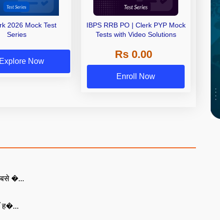
erk 2026 Mock Test
IBPS RRB PO | Clerk PYP Mock
Series
Tests with Video Solutions
Rs 0.00
Explore Now
Enroll Now
बसे �...
ँ ह�...