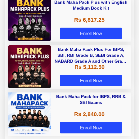
Bank Maha Pack Plus with English
Medium Book Kit
Rs 6,817.25
Enroll Now
Bank Maha Pack Plus For IBPS,
SBI, RBI Grade B, SEBI Grade A,
NABARD Grade A and Other Grade
Rs 5,112.50
A & Grade B Bank Exams
Enroll Now
Bank Maha Pack for IBPS, RRB &
SBI Exams
Rs 2,840.00
Enroll Now