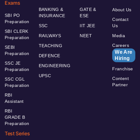
Exams
BANKING &
GATE &
About Us
SBI PO
INSURANCE
ESE
Contact
Preparation
SSC
IIT JEE
Us
SBI CLERK
RAILWAYS
NEET
Media
Preparation
Careers
TEACHING
SEBI
We Are
Preparation
DEFENCE
Hiring
SSC JE
ENGINEERING
Franchise
Preparation
UPSC
Content
SSC CGL
Partner
Preparation
RBI
Assistant
RBI
GRADE B
Preparation
Test Series