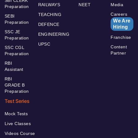
SBI CLERK
RAILWAYS
NEET
Media
Preparation
Careers
TEACHING
SEBI
We Are
Preparation
DEFENCE
Hiring
SSC JE
ENGINEERING
Franchise
Preparation
UPSC
Content
SSC CGL
Partner
Preparation
RBI
Assistant
RBI
GRADE B
Preparation
Test Series
Mock Tests
Live Classes
Videos Course