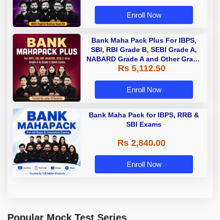
Enroll Now
Bank Maha Pack Plus For IBPS,
SBI, RBI Grade B, SEBI Grade A,
NABARD Grade A and Other Grade
Rs 5,112.50
A & Grade B Bank Exams
Enroll Now
Bank Maha Pack for IBPS, RRB &
SBI Exams
Rs 2,840.00
Enroll Now
Popular Mock Test Series