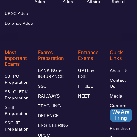
Adda
Adda
Affairs
School
UPSC Adda
Defence Adda
Most
Exams
Entrance
Quick
Important
Preparation
Exams
Links
Exams
BANKING &
GATE &
About Us
SBI PO
INSURANCE
ESE
Contact
Preparation
SSC
IIT JEE
Us
SBI CLERK
RAILWAYS
NEET
Media
Preparation
Careers
TEACHING
SEBI
We Are
Preparation
DEFENCE
Hiring
SSC JE
ENGINEERING
Franchise
Preparation
UPSC