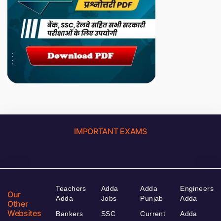
IMPORTANT EXAMS
Teachers
Adda
Adda
Engineers
Our
Adda
Jobs
Punjab
Adda
Other
Websites
Bankers
SSC
Current
Adda