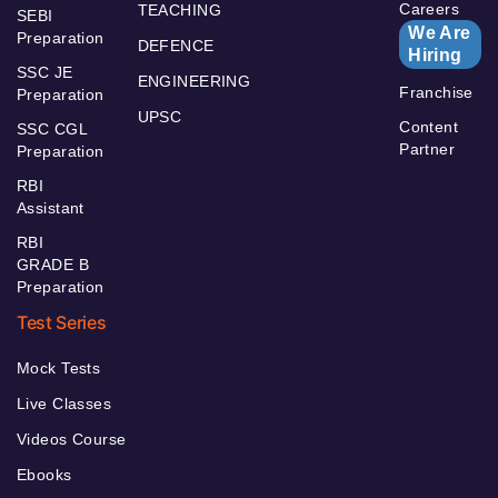
Careers
TEACHING
SEBI
We Are
Preparation
DEFENCE
Hiring
SSC JE
ENGINEERING
Franchise
Preparation
UPSC
Content
SSC CGL
Partner
Preparation
RBI
Assistant
RBI
GRADE B
Preparation
Test Series
Mock Tests
Live Classes
Videos Course
Ebooks