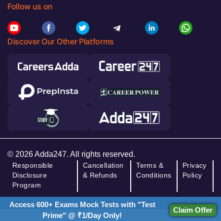
Follow us on
Discover Our Other Platforms
© 2026 Adda247. All rights reserved.
Responsible
Cancellation
Terms &
Privacy
Disclosure
& Refunds
Conditions
Policy
Program
Access 600+ Exams Mock Tests with "Test
Claim Offer
Prime" @ ₹1/Day Only!