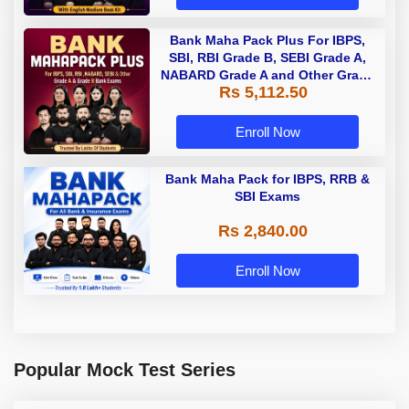
Bank Maha Pack Plus For IBPS,
SBI, RBI Grade B, SEBI Grade A,
NABARD Grade A and Other Grade
Rs 5,112.50
A & Grade B Bank Exams
Enroll Now
Bank Maha Pack for IBPS, RRB &
SBI Exams
Rs 2,840.00
Enroll Now
Popular Mock Test Series