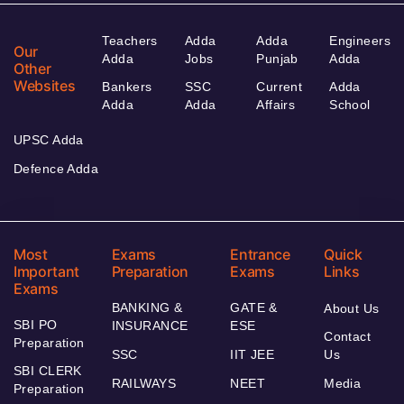
Teachers
Adda
Adda
Engineers
Our
Adda
Jobs
Punjab
Adda
Other
Websites
Bankers
SSC
Current
Adda
Adda
Adda
Affairs
School
UPSC Adda
Defence Adda
Most
Exams
Entrance
Quick
Important
Preparation
Exams
Links
Exams
BANKING &
GATE &
About Us
SBI PO
INSURANCE
ESE
Contact
Preparation
SSC
IIT JEE
Us
SBI CLERK
RAILWAYS
NEET
Media
Preparation