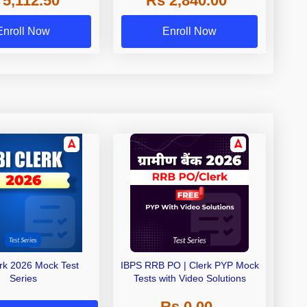
 5,112.50
Rs 2,840.00
Exams
Enroll Now
Enroll Now
erk 2026 Mock Test
IBPS RRB PO | Clerk PYP Mock
Series
Tests with Video Solutions
Rs 0.00