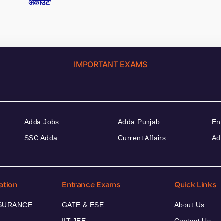
अकाउंट’
IMPORTANT EXAMS
Adda Jobs
Adda Punjab
En
SSC Adda
Current Affairs
Ad
ation
Entrance Exams
Quick Links
NSURANCE
GATE & ESE
About Us
IIT JEE
Contact Us