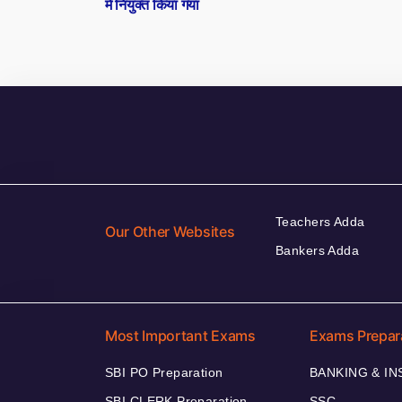
में नियुक्त किया गया
Teachers Adda
Our Other Websites
Bankers Adda
Most Important Exams
Exams Prepar
SBI PO Preparation
BANKING & I
SBI CLERK Preparation
SSC