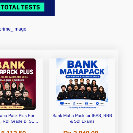
aha Pack Plus For
Bank Maha Pack for IBPS, RRB
I, RBI Grade B, SEBI
& SBI Exams
 NABARD Grade A and
de A & Grade B Bank