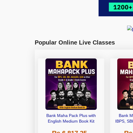
Popular Online Live Classes
Bank Maha Pack Plus with
Bank M
English Medium Book Kit
IBPS, SB
Grade A,
Other Gra