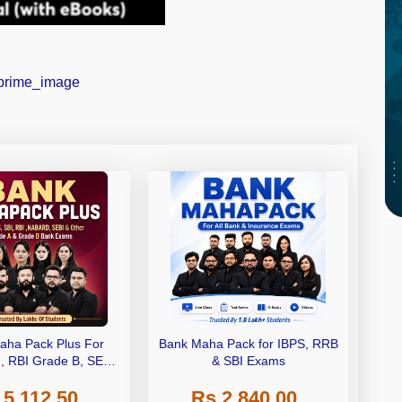
aha Pack Plus For
Bank Maha Pack for IBPS, RRB
I, RBI Grade B, SEBI
& SBI Exams
 NABARD Grade A and
 5,112.50
Rs 2,840.00
de A & Grade B Bank