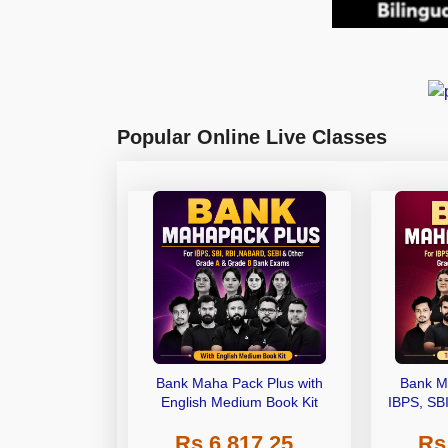
Popular Online Live Classes
Bank Maha Pack Plus with
Bank M
English Medium Book Kit
IBPS, SB
Grade A,
Rs 6,817.25
Rs
Other Gra