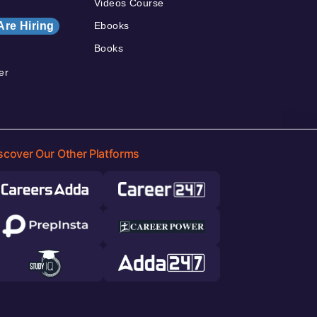
Videos Course
Are Hiring
Ebooks
Books
er
scover Our Other Platforms