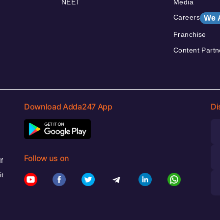
NEET
Media
Careers
We 
Franchise
Content Partn
Download Adda247 App
Di
Follow us on
f
it