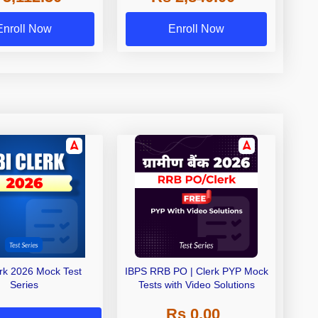
Exams
Enroll Now
Enroll Now
erk 2026 Mock Test
IBPS RRB PO | Clerk PYP Mock
Series
Tests with Video Solutions
Rs 0.00