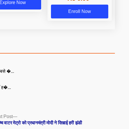
Explore Now
Enroll Now
बसे �...
ँ ह�...
Next
t Post
post:
चि वाटर मेट्रो को प्रधानमंत्री मोदी ने दिखाई हरी झंडी